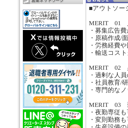
■アウトソー
MERIT 0
・募集広告費
・原稿作成/
・労務経費や
・輸送コスト
MERIT 0
・過剰な人員
・社員教育/
・専門的なノ
MERIT 0
・夜勤専従も
・変則勤務も
・生産設備の